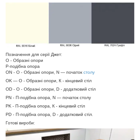
Позначення для серії Джет:
О - Образні опори
Р-подібна опора
ON - O - Образні опори, N — початок
столу
OK — O - Образні опори, К - кінцевий стіл
OD - O - Образні опори, D - додатковий стіл
PN - П-подібна опора, N — початок столу
PK - П-подібна опора, К - кінцевий стіл
PD - П-подібна опора, D - додатковий стіл.
Готові вироби: