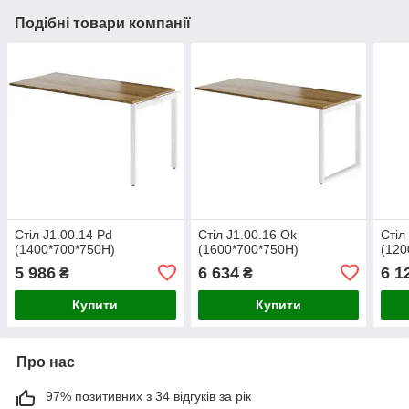
Подібні товари компанії
Стіл J1.00.14 Pd
Стіл J1.00.16 Ok
Стіл
(1400*700*750Н)
(1600*700*750Н)
(120
5 986
6 634
6 1
₴
₴
Купити
Купити
Про нас
97% позитивних з 34 відгуків за рік