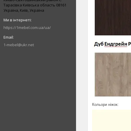
Тарасівка Київська область 08161
Україна, Київ, Україна
https://1mebel.com.ua/ua/
1-mebel@ukr.net
Кольори ніжок: