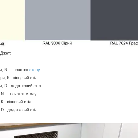
 Джет:
ри, N — початок
столу
и, К - кінцевий стіл
и, D - додатковий стіл
, N — початок столу
К - кінцевий стіл
 D - додатковий стіл.