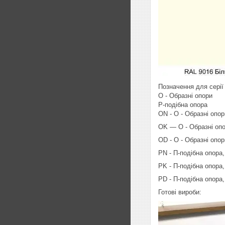
Позначення для серії
О - Образні опори
Р-подібна опора
ON - O - Образні опо
OK — O - Образні опор
OD - O - Образні опор
PN - П-подібна опора
PK - П-подібна опора, 
PD - П-подібна опора,
Готові вироби: