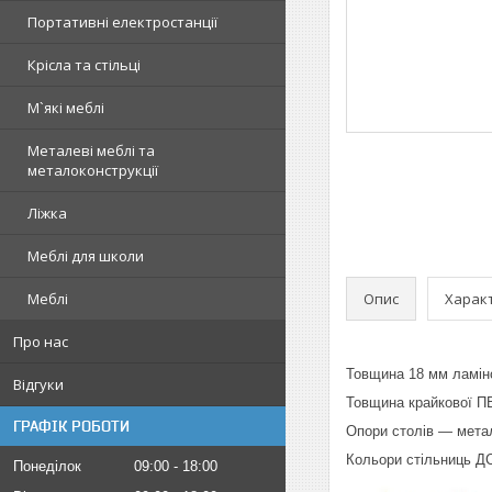
Портативні електростанції
Крісла та стільці
М`які меблі
Металеві меблі та
металоконструкції
Ліжка
Меблі для школи
Опис
Харак
Меблі
Про нас
Товщина 18 мм ламіно
Відгуки
Товщина крайкової ПВ
ГРАФІК РОБОТИ
Опори столів — метал
Кольори стільниць Д
Понеділок
09:00
18:00