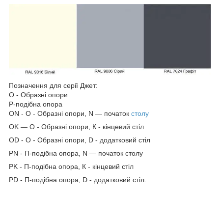
Позначення для серії Джет:
О - Образні опори
Р-подібна опора
ON - O - Образні опори, N — початок
столу
OK — O - Образні опори, К - кінцевий стіл
OD - O - Образні опори, D - додатковий стіл
PN - П-подібна опора, N — початок столу
PK - П-подібна опора, К - кінцевий стіл
PD - П-подібна опора, D - додатковий стіл.