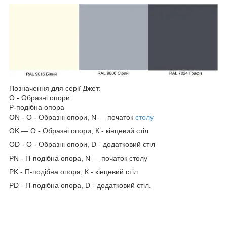
Позначення для серії Джет:
О - Образні опори
Р-подібна опора
ON - O - Образні опори, N — початок
столу
OK — O - Образні опори, К - кінцевий стіл
OD - O - Образні опори, D - додатковий стіл
PN - П-подібна опора, N — початок столу
PK - П-подібна опора, К - кінцевий стіл
PD - П-подібна опора, D - додатковий стіл.