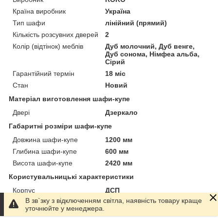
Країна виробник
Україна
Тип шафи
лінійний (прямий)
Кількість розсувних дверей
2
Колір (відтінок) меблів
Дуб молочний, Дуб венге,
Дуб сонома, Німфеа альба,
Сірий
Гарантійний термін
18 міс
Стан
Новий
Матеріал виготовлення шафи-купе
Двері
Дзеркало
Габаритні розміри шафи-купе
Довжина шафи-купе
1200 мм
Глибина шафи-купе
600 мм
Висота шафи-купе
2420 мм
Користувальницькі характеристики
Корпус
ДСП
В зв`зку з відключенням світла, наявність товару краще
Приховати
уточнюйте у менеджера.