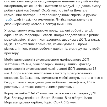
стильні зони завдяки неординарним елементам у цій лінійці
використовуються навісні системи та модулі, що дають змогу
робити різні комбінації. Особливістю лінійки Дельта є
гармонійне повторення трапецієподібних вирізів на ручках
тумб
, шаф і навісних елементів. Лінійка представлена в
дизайнерському кольорі Блеквуд ячмінний/
У модельному ряду широко представлені робочі станції,
офісні та конференційні столи. Шафи представлені в різних
модифікаціях, зі скляними дверима, дверима з ДСП, а також
МДФ. З приставних елементів, комбінуються широка
різноманітність різних робочих варіантів, з огляду на потреби
простору.
Меблі виготовлені з високоякісного ламінованого ДСП
завтовшки 25 мм, бічні поверхні полиці, ящики, фасади
виготовлені з високоякісної ламінованої ДСП завтовшки 18
мм. Опори меблів виготовлені з металу з регульованою
основою. За бажанням замовника меблі можуть постачатися з
бездротовими зарядками для мобільних телефонів, USB-
розетками, а також електричними розетками.
Корпусні меблі "Delta" випускаються в таких кольорах ДСП:
Бук, Блеквуд ячмінний, Венге, Вишня, В'яз ліберті, Клен,
Морське дерево карбон, Горіх, Сірий, Яблуня.