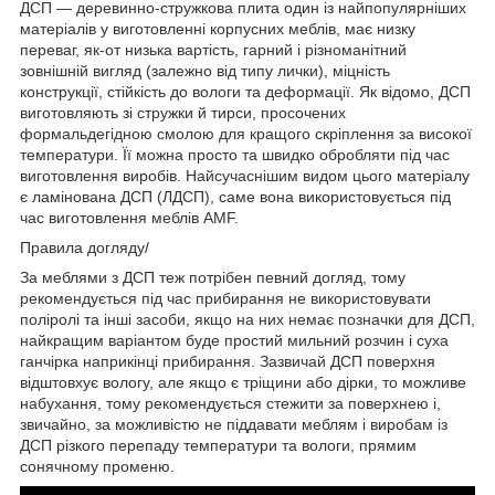
ДСП — деревинно-стружкова плита один із найпопулярніших
матеріалів у виготовленні корпусних меблів, має низку
переваг, як-от низька вартість, гарний і різноманітний
зовнішній вигляд (залежно від типу лички), міцність
конструкції, стійкість до вологи та деформації. Як відомо, ДСП
виготовляють зі стружки й тирси, просочених
формальдегідною смолою для кращого скріплення за високої
температури. Її можна просто та швидко обробляти під час
виготовлення виробів. Найсучаснішим видом цього матеріалу
є ламінована ДСП (ЛДСП), саме вона використовується під
час виготовлення меблів AMF.
Правила догляду/
За меблями з ДСП теж потрібен певний догляд, тому
рекомендується під час прибирання не використовувати
поліролі та інші засоби, якщо на них немає позначки для ДСП,
найкращим варіантом буде простий мильний розчин і суха
ганчірка наприкінці прибирання. Зазвичай ДСП поверхня
відштовхує вологу, але якщо є тріщини або дірки, то можливе
набухання, тому рекомендується стежити за поверхнею і,
звичайно, за можливістю не піддавати меблям і виробам із
ДСП різкого перепаду температури та вологи, прямим
сонячному променю.