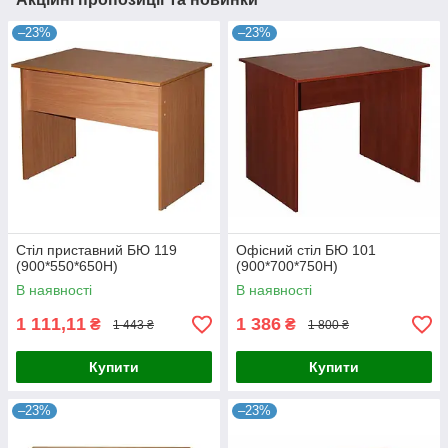
–23%
–23%
Стіл приставний БЮ 119
Офісний стіл БЮ 101
(900*550*650Н)
(900*700*750Н)
В наявності
В наявності
1 111,11
1 386
₴
₴
1 443 ₴
1 800 ₴
Купити
Купити
–23%
–23%