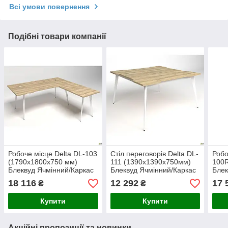
Всі умови повернення
Подібні товари компанії
Робоче місце Delta DL-103
Стіл переговорів Delta DL-
Робо
(1790х1800х750 мм)
111 (1390х1390х750мм)
100R
Блеквуд Ячмінний/Каркас
Блеквуд Ячмінний/Каркас
Блек
білий
білий
біли
18 116
12 292
17 
₴
₴
Купити
Купити
Акційні пропозиції та новинки