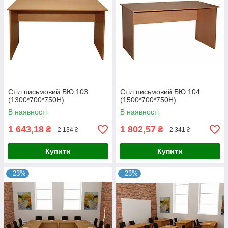
Стіл письмовий БЮ 103
Стіл письмовий БЮ 104
(1300*700*750Н)
(1500*700*750Н)
В наявності
В наявності
1 643,18
1 802,57
₴
₴
2 134 ₴
2 341 ₴
Купити
Купити
–23%
–23%