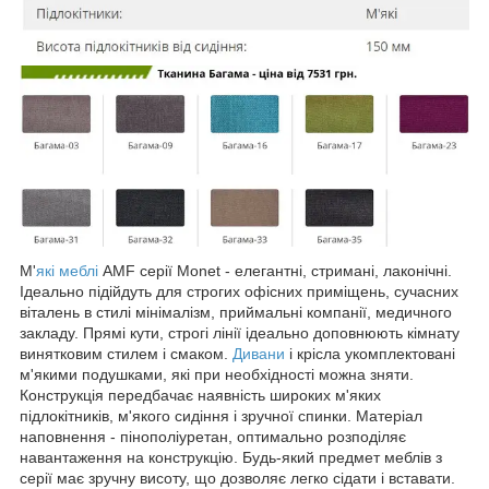
М'
які меблі
AMF серії Monet - елегантні, стримані, лаконічні.
Ідеально підійдуть для строгих офісних приміщень, сучасних
віталень в стилі мінімалізм, приймальні компанії, медичного
закладу. Прямі кути, строгі лінії ідеально доповнюють кімнату
винятковим стилем і смаком.
Дивани
і крісла укомплектовані
м'якими подушками, які при необхідності можна зняти.
Конструкція передбачає наявність широких м'яких
підлокітників, м'якого сидіння і зручної спинки. Матеріал
наповнення - пінополіуретан, оптимально розподіляє
навантаження на конструкцію. Будь-який предмет меблів з
серії має зручну висоту, що дозволяє легко сідати і вставати.