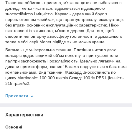
Тканинна оббивка - приємна, м'яка на дотик не вибаглива в
догляді, легко чиститься, відрізняється підвищеною
зносостійкістю і міцністю. Каркас - дерев'яний брус з
переплетенням «змійка», що гарантує тривалу, експлуатацію
без втрати основних експлуатаційних характеристик. Ніжки
виготовлені із затишного, м'якого дерева. Для того, щоб
створити неповторну атмосферу гостинності та домашнього
тепла меблі серії Monet підійде як не можна краще.
Багама - це універсальна тканина. Плетіння ниток з двох
кольорів додає видимий об'єм полотну, а приглушені тони
палітри заспокоюють і розслаблюють. Ідеально лягаючи на
дивани прямих форм, тканинf Багама подружиться з багатьма
компаньйонами. Вид тканини: Жаккард Зносостійкість по
циклу Martindale: 100 000 циклів Склад: 100 % PES Щільність:
315 грам/м2.
Приховати
Характеристики
Основні