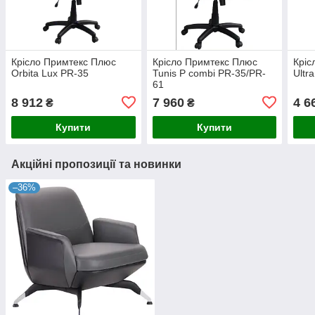
Крісло Примтекс Плюс
Крісло Примтекс Плюс
Кріс
Orbita Lux PR-35
Tunis P combi PR-35/PR-
Ultr
61
8 912
7 960
4 6
₴
₴
Купити
Купити
Акційні пропозиції та новинки
–36%