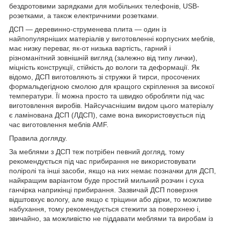
бездротовими зарядками для мобільних телефонів, USB-
розетками, а також електричними розетками.
ДСП — деревинно-струменева плита — один із
найпопулярніших матеріалів у виготовленні корпусних меблів,
має низку переваг, як-от низька вартість, гарний і
різноманітний зовнішній вигляд (залежно від типу лички),
міцність конструкції, стійкість до вологи та деформації. Як
відомо, ДСП виготовляють зі стружки й тирси, просочених
формальдегідною смолою для кращого скріплення за високої
температури. Її можна просто та швидко обробляти під час
виготовлення виробів. Найсучаснішим видом цього матеріалу
є ламінована ДСП (ЛДСП), саме вона використовується під
час виготовлення меблів AMF.
Правила догляду.
За меблями з ДСП теж потрібен певний догляд, тому
рекомендується під час прибирання не використовувати
поліролі та інші засоби, якщо на них немає позначки для ДСП,
найкращим варіантом буде простий мильний розчин і суха
ганчірка наприкінці прибирання. Зазвичай ДСП поверхня
відштовхує вологу, але якщо є тріщини або дірки, то можливе
набухання, тому рекомендується стежити за поверхнею і,
звичайно, за можливістю не піддавати меблями та виробам із