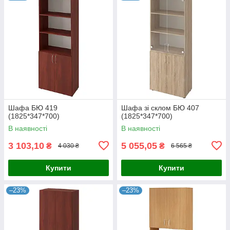
Шафа БЮ 419
Шафа зі склом БЮ 407
(1825*347*700)
(1825*347*700)
В наявності
В наявності
3 103,10
5 055,05
₴
₴
4 030 ₴
6 565 ₴
Купити
Купити
–23%
–23%