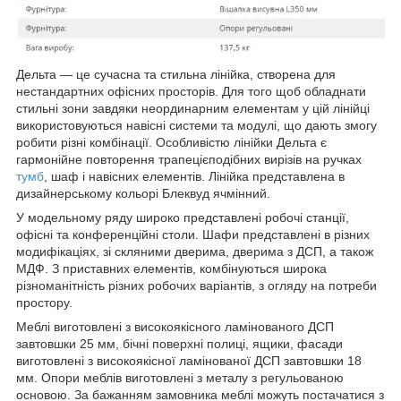
Дельта — це сучасна та стильна лінійка, створена для
нестандартних офісних просторів. Для того щоб обладнати
стильні зони завдяки неординарним елементам у цій лінійці
використовуються навісні системи та модулі, що дають змогу
робити різні комбінації. Особливістю лінійки Дельта є
гармонійне повторення трапецієподібних вирізів на ручках
тумб
, шаф і навісних елементів. Лінійка представлена в
дизайнерському кольорі Блеквуд ячмінний.
У модельному ряду широко представлені робочі станції,
офісні та конференційні столи. Шафи представлені в різних
модифікаціях, зі скляними дверима, дверима з ДСП, а також
МДФ. З приставних елементів, комбінуються широка
різноманітність різних робочих варіантів, з огляду на потреби
простору.
Меблі виготовлені з високоякісного ламінованого ДСП
завтовшки 25 мм, бічні поверхні полиці, ящики, фасади
виготовлені з високоякісної ламінованої ДСП завтовшки 18
мм. Опори меблів виготовлені з металу з регульованою
основою. За бажанням замовника меблі можуть постачатися з