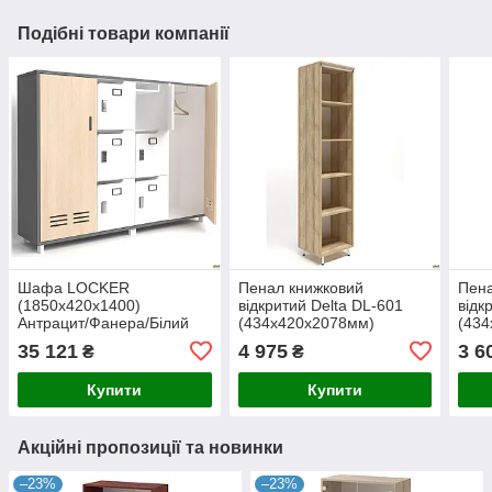
Подібні товари компанії
Шафа LOCKER
Пенал книжковий
Пена
(1850х420х1400)
відкритий Delta DL-601
відк
Антрацит/Фанера/Білий
(434х420х2078мм)
(434
супермат/Опора Сігма
Блеквуд Ячмінний/Опора
Блек
35 121
4 975
3 6
₴
₴
чорний графіт
білий беж
біли
Купити
Купити
Акційні пропозиції та новинки
–23%
–23%