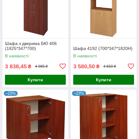
Шафа з дверима БЮ 406
(1825*347*700)
Шафа 4192 (700*347*1820Н)
В наявності
В наявності
3 838,45
3 580,50
₴
₴
4 985 ₴
4 650 ₴
Купити
Купити
–23%
–23%