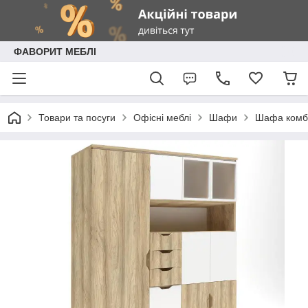
ФАВОРИТ МЕБЛІ
Товари та посуги
Офісні меблі
Шафи
Шафа комбі