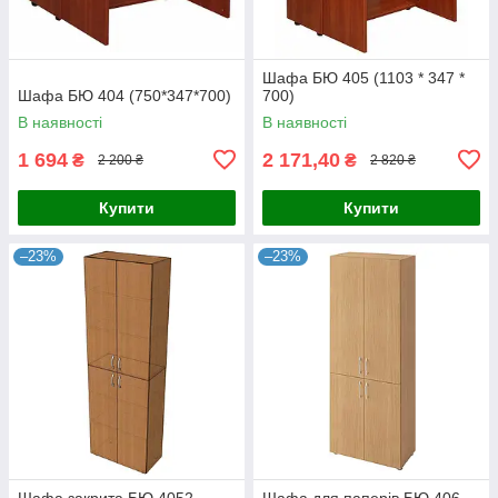
Шафа БЮ 405 (1103 * 347 *
Шафа БЮ 404 (750*347*700)
700)
В наявності
В наявності
1 694
2 171,40
₴
₴
2 200 ₴
2 820 ₴
Купити
Купити
–23%
–23%
Шафа закрита БЮ 4052
Шафа для паперів БЮ 406