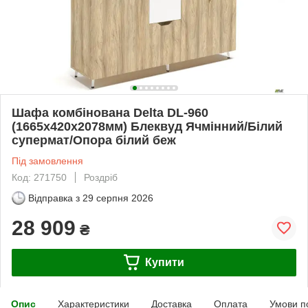
Шафа комбінована Delta DL-960
(1665х420х2078мм) Блеквуд Ячмінний/Білий
супермат/Опора білий беж
Під замовлення
Код: 271750
Роздріб
Відправка з
29 серпня 2026
28 909
₴
Купити
Опис
Характеристики
Доставка
Оплата
Умови п