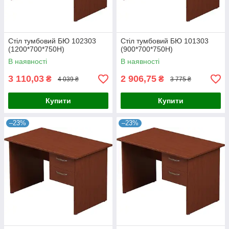
Стіл тумбовий БЮ 102303
Стіл тумбовий БЮ 101303
(1200*700*750Н)
(900*700*750Н)
В наявності
В наявності
3 110,03
2 906,75
₴
₴
4 039 ₴
3 775 ₴
Купити
Купити
–23%
–23%