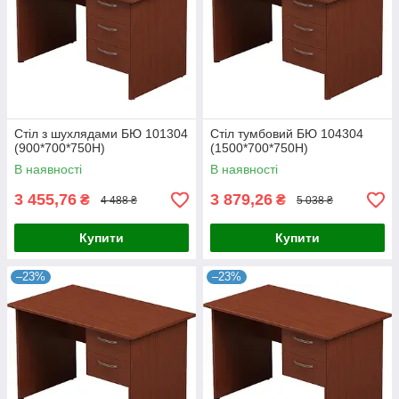
Стіл з шухлядами БЮ 101304
Стіл тумбовий БЮ 104304
(900*700*750Н)
(1500*700*750Н)
В наявності
В наявності
3 455,76
3 879,26
₴
₴
4 488 ₴
5 038 ₴
Купити
Купити
–23%
–23%