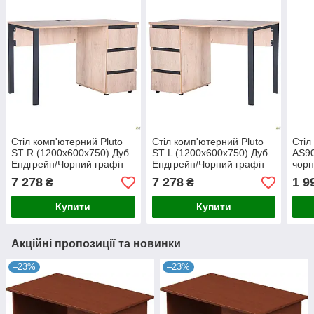
Стіл комп'ютерний Pluto
Стіл комп'ютерний Pluto
Стіл
ST R (1200х600х750) Дуб
ST L (1200х600х750) Дуб
AS90
Ендгрейн/Чорний графіт
Ендгрейн/Чорний графіт
чорн
7 278
7 278
1 9
₴
₴
Купити
Купити
Акційні пропозиції та новинки
–23%
–23%