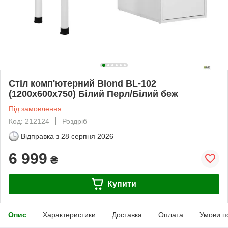
Стіл комп'ютерний Blond BL-102
(1200х600х750) Білий Перл/Білий беж
Під замовлення
Код: 212124
Роздріб
Відправка з
28 серпня 2026
6 999
₴
Купити
Опис
Характеристики
Доставка
Оплата
Умови п