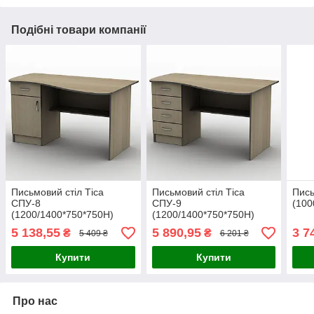
Подібні товари компанії
Письмовий стіл Тіса
Письмовий стіл Тіса
Пись
СПУ-8
СПУ-9
(100
(1200/1400*750*750Н)
(1200/1400*750*750Н)
5 138,55
5 890,95
3 7
₴
₴
5 409 ₴
6 201 ₴
Купити
Купити
Про нас