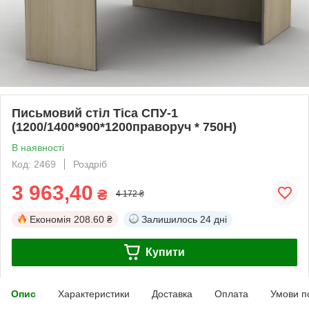
Письмовий стіл Тіса СПУ-1
(1200/1400*900*1200праворуч * 750Н)
В наявності
Код: 2469
Роздріб
3 963,40
₴
4 172 ₴
Економія
208.60 ₴
Залишилось
24 дні
Купити
Опис
Характеристики
Доставка
Оплата
Умови п