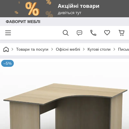
ФАВОРИТ МЕБЛІ
Товари та посуги
Офісні меблі
Кутові столи
Письм
–5%