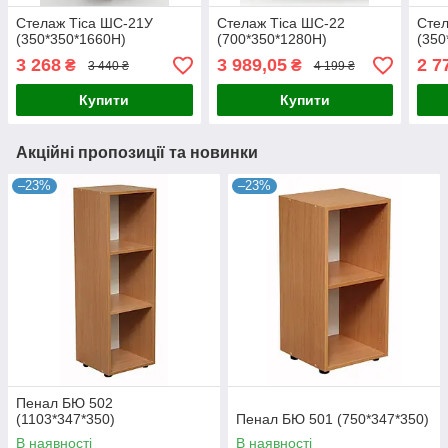
Стелаж Тіса ШС-21У
Стелаж Тіса ШС-22
Стел
(350*350*1660Н)
(700*350*1280Н)
(350
3 268
3 989,05
2 7
₴
₴
3 440 ₴
4 199 ₴
Купити
Купити
Акційні пропозиції та новинки
–23%
–23%
Пенал БЮ 502
(1103*347*350)
Пенал БЮ 501 (750*347*350)
В наявності
В наявності