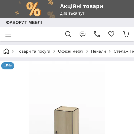
ФАВОРИТ МЕБЛІ
Товари та посуги
Офісні меблі
Пенали
Стелаж Ті
–5%