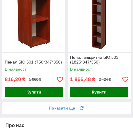
Пенал відкритий БЮ 503
Пенал БЮ 501 (750*347*350)
(1825*347*350)
В наявності
В наявності
816,20
1 866,48
₴
₴
1 060 ₴
2 424 ₴
Купити
Купити
Показати ще
Про нас