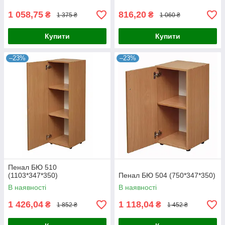
1 058,75
816,20
₴
₴
1 375 ₴
1 060 ₴
Купити
Купити
–23%
–23%
Пенал БЮ 510
(1103*347*350)
Пенал БЮ 504 (750*347*350)
В наявності
В наявності
1 426,04
1 118,04
₴
₴
1 852 ₴
1 452 ₴