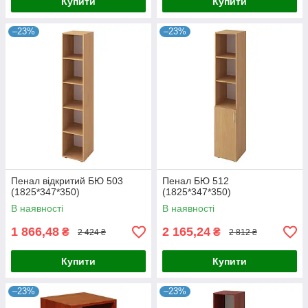
Купити
Купити
–23%
–23%
Пенал відкритий БЮ 503
Пенал БЮ 512
(1825*347*350)
(1825*347*350)
В наявності
В наявності
1 866,48
2 165,24
₴
₴
2 424 ₴
2 812 ₴
Купити
Купити
–23%
–23%