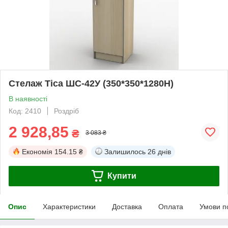
Стелаж Тіса ШС-42У (350*350*1280Н)
В наявності
Код: 2410
Роздріб
2 928,85
₴
3 083 ₴
Економія
154.15 ₴
Залишилось
26 днів
Купити
Опис
Характеристики
Доставка
Оплата
Умови п