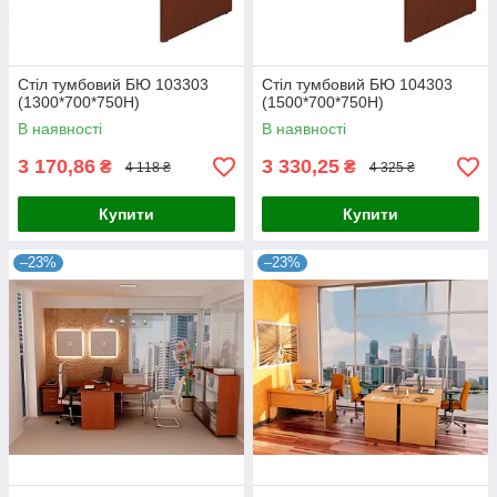
Стіл тумбовий БЮ 103303
Стіл тумбовий БЮ 104303
(1300*700*750Н)
(1500*700*750Н)
В наявності
В наявності
3 170,86
3 330,25
₴
₴
4 118 ₴
4 325 ₴
Купити
Купити
–23%
–23%