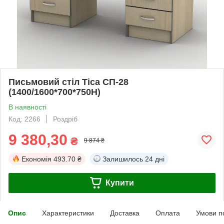
Письмовий стіл Тіса СП-28
(1400/1600*700*750Н)
В наявності
Код: 2266
Роздріб
9 380,30
₴
9 874 ₴
Економія
493.70 ₴
Залишилось
24 дні
Купити
Опис
Характеристики
Доставка
Оплата
Умови п