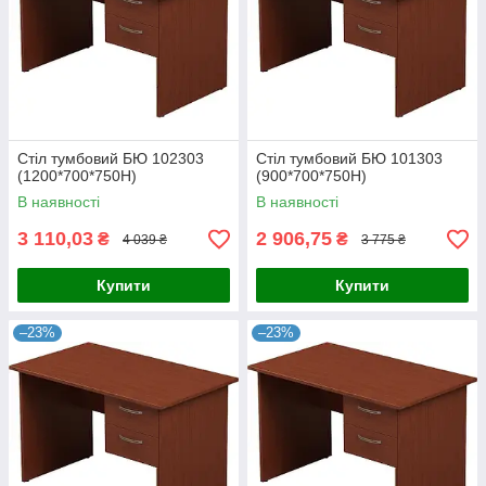
Стіл тумбовий БЮ 102303
Стіл тумбовий БЮ 101303
(1200*700*750Н)
(900*700*750Н)
В наявності
В наявності
3 110,03
2 906,75
₴
₴
4 039 ₴
3 775 ₴
Купити
Купити
–23%
–23%