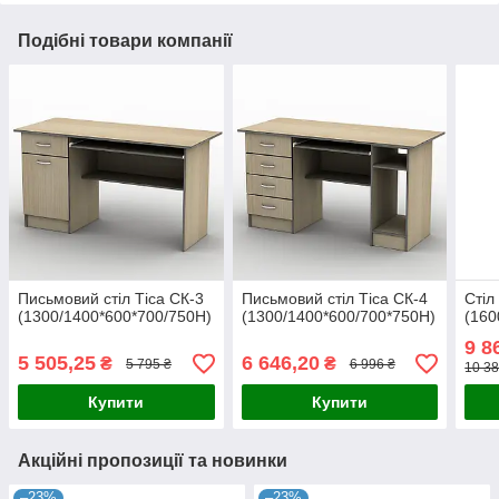
Подібні товари компанії
Письмовий стіл Тіса СК-3
Письмовий стіл Тіса СК-4
Стіл
(1300/1400*600*700/750Н)
(1300/1400*600/700*750Н)
(160
9 8
5 505,25
6 646,20
₴
₴
5 795 ₴
6 996 ₴
10 38
Купити
Купити
Акційні пропозиції та новинки
–23%
–23%