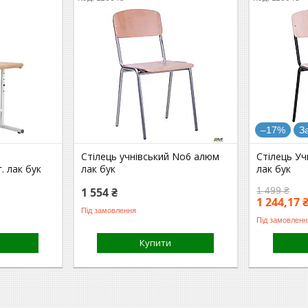
–17%
З
Стілець учнівський No6 алюм
Стілець Уч
. лак бук
лак бук
лак бук
1 554 ₴
1 499 ₴
1 244,17 
Під замовлення
Під замовленн
Купити