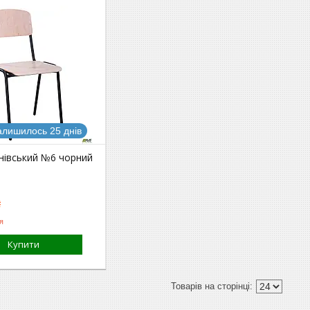
алишилось 25 днів
нівський №6 чорний
₴
я
Купити