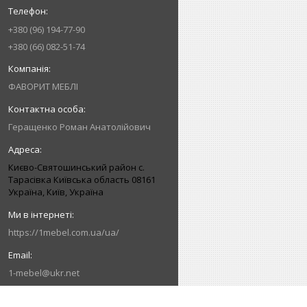
+380 (96) 194-77-90
+380 (66) 082-51-74
ФАВОРИТ МЕБЛІ
Геращенко Роман Анатолійович
Києво-Святошинський район с.
Тарасівка Київська область 08161
Україна, Київ, Україна
https://1mebel.com.ua/ua/
1-mebel@ukr.net