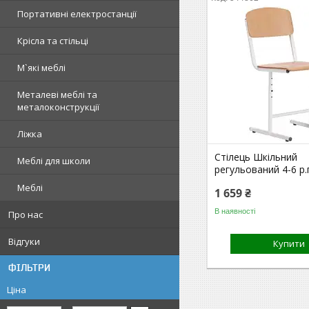
Портативні електростанції
Крісла та стільці
М`які меблі
Металеві меблі та
металоконструкції
Ліжка
Стілець Шкільний
Меблі для школи
регульований 4-6 р.г
Меблі
1 659 ₴
В наявності
Про нас
Відгуки
Купити
ФІЛЬТРИ
Ціна