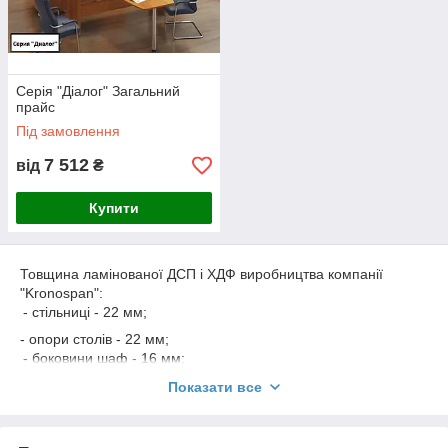
Серія "Діалог" Загальний
прайс
Під замовлення
7 512
від
₴
Купити
Товщина ламінованої ДСП і ХДФ виробництва компанії
"Kronospan":
- стільниці - 22 мм;
- опори столів - 22 мм;
- боковини шаф - 16 мм;
- верхні кришки тумб і шаф - 22 мм;
Показати все
- полиці шаф - 22 мм;
- задні стінки шаф - 3/16 мм.