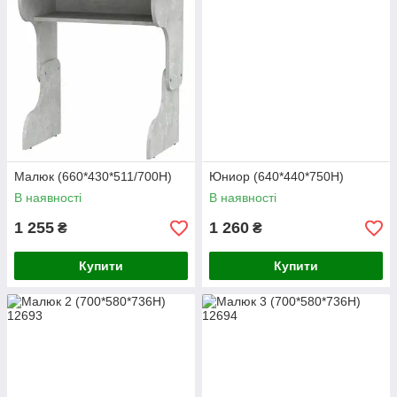
Малюк (660*430*511/700Н)
Юниор (640*440*750Н)
В наявності
В наявності
1 255
1 260
₴
₴
Купити
Купити