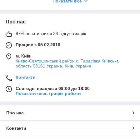
Показати все
даних. Рекомендуємо купити вогнестійкі шафи в каталозі
виробництва УХЛ-МАШ. Вони забезпечують розміщення
речей, а також ефективний захист від вогню. Найчастіше
використовуються в офісі та складі, де допомагають
Про нас
розмістити цінності компанії. Завдяки таким сховищам носії
даних залишаться недоторканими на час пожежі.
97% позитивних з 34 відгуків за рік
Працює з 05.02.2016
м. Київ
Києво-Святошинський район с. Тарасівка Київська
область 08161 Україна, Київ, Україна
Контакти
Сьогодні працює з 09:00 до 18:00
Показати весь графік роботи
Про нас
Контакти